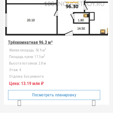
Трёхкомнатная 96.3 м²
2
Жилая площадь:
56.9 м
2
Площадь кухни:
17.5 м
Высота потолков:
2.8 м
Этаж:
4
Отделка:
Без ремонта
Цена:
13.19 млн ₽
Посмотреть планировку