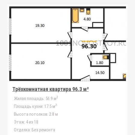
Трёхкомнатная квартира 96.3 м²
2
Жилая площадь:
56.9 м
2
Площадь кухни:
17.5 м
Высота потолков:
2.8 м
Этаж:
4 из 18
Отделка:
Без ремонта